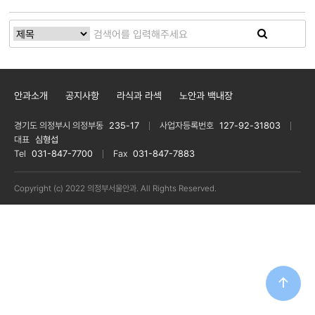
안과소개
공지사항
라식과 라섹
노안과 백내장
경기도 의정부시 의정부동
235-17
사업자등록번호
127-92-31803
대표
심형섭
Tel
031-847-7700
Fax
031-847-7883
Copyright (c) 2022 의정부서울안과. All Rights Reserved.